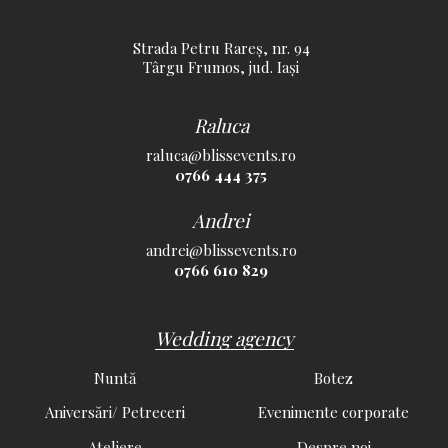
Strada Petru Rareș, nr. 94
Târgu Frumos, jud. Iași
Raluca
raluca@blissevents.ro
0766 444 375
Andrei
andrei@blissevents.ro
0766 610 829
Wedding agency
Nuntă
Botez
Aniversări/ Petreceri
Evenimente corporate
Ateliere
Despre noi