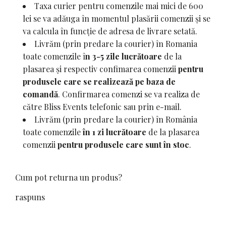
Taxa curier pentru comenzile mai mici de 600
lei se va adăuga în momentul plasării comenzii și se
va calcula în funcție de adresa de livrare setată.
Livrăm (prin predare la courier) în Romania
toate comenzile î
n 3-5 zile lucrătoare
de la
plasarea și respectiv confimarea comenzii
pentru
produsele care se realizează pe baza de
comandă
. Confirmarea comenzi se va realiza de
către Bliss Events telefonic sau prin e-mail.
Livrăm (prin predare la courier) în România
toate comenzile
în 1 zi lucrătoare
de la plasarea
comenzii
pentru produsele care sunt în stoc
.
Cum pot returna un produs?
raspuns