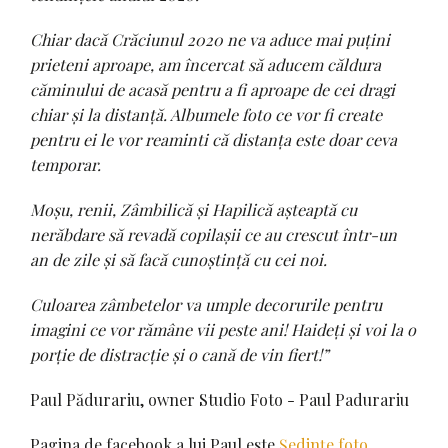
Chiar dacă Crăciunul 2020 ne va aduce mai puțini
prieteni aproape, am încercat să aducem căldura
căminului de acasă pentru a fi aproape de cei dragi
chiar și la distanță. Albumele foto ce vor fi create
pentru ei le vor reaminti că distanța este doar ceva
temporar.
Moșu, renii, Zâmbilică și Hapilică așteaptă cu
nerăbdare să revadă copilașii ce au crescut într-un
an de zile și să facă cunoștință cu cei noi.
Culoarea zâmbetelor va umple decorurile pentru
imagini ce vor rămâne vii peste ani! Haideți și voi la o
porție de distracție și o cană de vin fiert!”
Paul Pădurariu, owner Studio Foto - Paul Padurariu
Pagina de facebook a lui Paul este
Ședințe foto