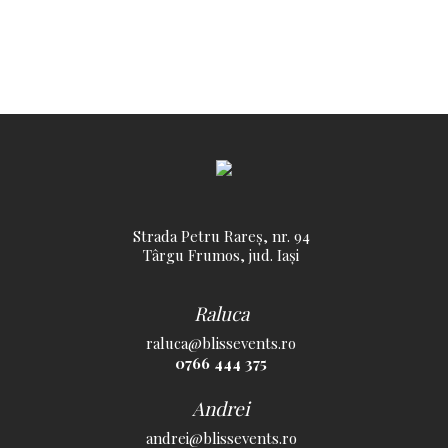
Strada Petru Rareș, nr. 94
Târgu Frumos, jud. Iași
Raluca
raluca@blissevents.ro
0766 444 375
Andrei
andrei@blissevents.ro